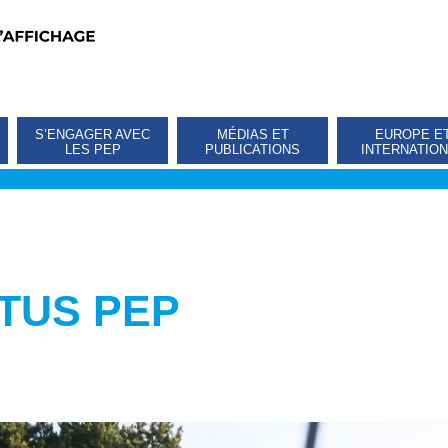
S’ENGAGER AVEC
MÉDIAS ET
EUROPE E
LES PEP
PUBLICATIONS
INTERNATIO
TUS PEP