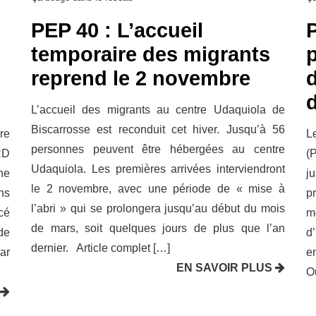
PEP 40 : L’accueil
temporaire des migrants
p
reprend le 2 novembre
L’accueil des migrants au centre Udaquiola de
Biscarrosse est reconduit cet hiver. Jusqu’à 56
re
L
personnes peuvent être hébergées au centre
RD
(
Udaquiola. Les premières arrivées interviendront
ne
j
le 2 novembre, avec une période de « mise à
ns
p
l’abri » qui se prolongera jusqu’au début du mois
cé
m
de mars, soit quelques jours de plus que l’an
de
d
dernier. Article complet […]
ar
e
EN SAVOIR PLUS
O