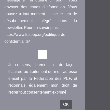
messagerie uniquement pour vous
envoyer des lettres d'information. Vous
pouvez à tout moment utiliser le lien de
désabonnement intégré dans la
newsletter. Pour en savoir plus :
https://www.lespep.org/politique-de-
confidentialite/
Je consens, librement, et de façon
éclairée au traitement de mon adresse
e-mail par la Fédération des PEP, et
reconnais également mon droit de
retirer tout consentement exprimé