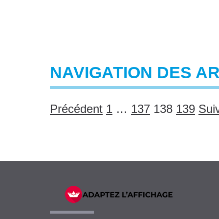
NAVIGATION DES A
Précédent
1
…
137
138
139
Sui