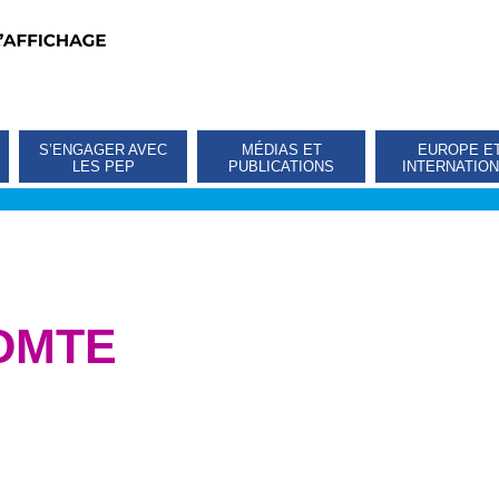
S’ENGAGER AVEC
MÉDIAS ET
EUROPE E
LES PEP
PUBLICATIONS
INTERNATIO
OMTE