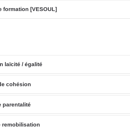
 formation [VESOUL]
ïcité / égalité
e cohésion
parentalité
remobilisation