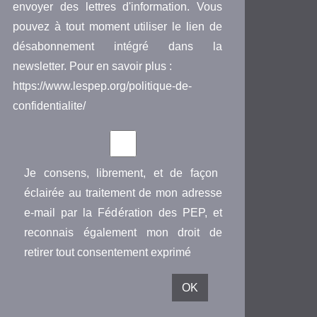
envoyer des lettres d'information. Vous
pouvez à tout moment utiliser le lien de
désabonnement intégré dans la
newsletter. Pour en savoir plus :
https://www.lespep.org/politique-de-
confidentialite/
Je consens, librement, et de façon
éclairée au traitement de mon adresse
e-mail par la Fédération des PEP, et
reconnais également mon droit de
retirer tout consentement exprimé