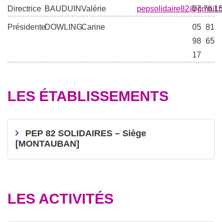
Directrice
BAUDUIN
Valérie
pepsolidaire82@gmail.
07.76.1
Présidente
DOWLING
Carine
05 81
98 65
17
LES ÉTABLISSEMENTS
PEP 82 SOLIDAIRES – Siège
[MONTAUBAN]
LES ACTIVITÉS