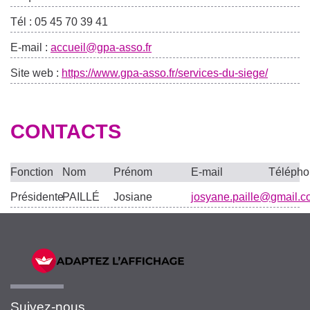
Tél : 05 45 70 39 41
E-mail :
accueil@gpa-asso.fr
Site web :
https://www.gpa-asso.fr/services-du-siege/
CONTACTS
Fonction
Nom
Prénom
E-mail
Téléph
Présidente
PAILLÉ
Josiane
josyane.paille@gmail.
Suivez-nous