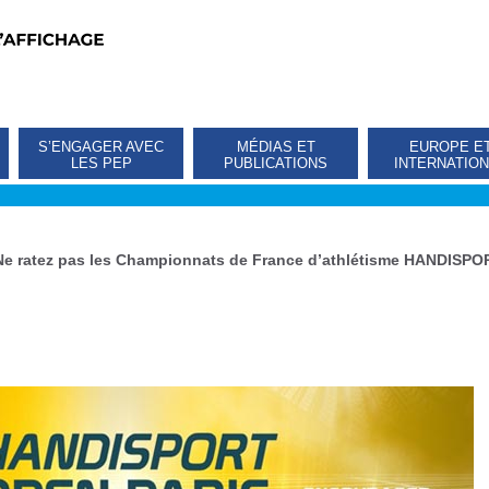
S’ENGAGER AVEC
MÉDIAS ET
EUROPE E
LES PEP
PUBLICATIONS
INTERNATIO
Ne ratez pas les Championnats de France d’athlétisme HANDISPO