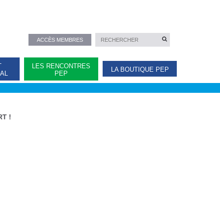
ACCÈS MEMBRES
T
LES RENCONTRES
LA BOUTIQUE PEP
NAL
PEP
RT !