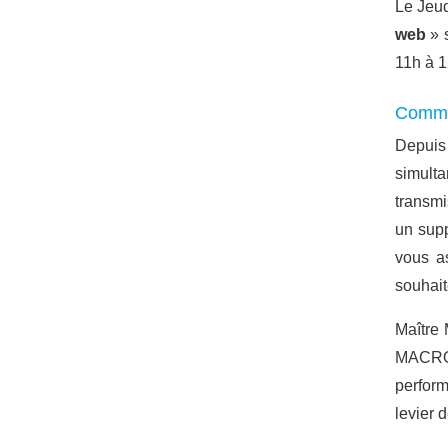
Le Jeud
web
» s
11h à 1
Commen
Depuis
simulta
transmi
un supp
vous as
souhait
Maître 
MACRON
perform
levier 