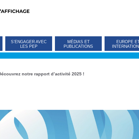
S’ENGAGER AVEC
MÉDIAS ET
EUROPE E
LES PEP
PUBLICATIONS
INTERNATIO
Découvrez notre rapport d’activité 2025 !