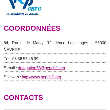
COORDONNÉES
64, Route de Marzy Résidence Les Loges - 58000
NEVERS
Tél : 03 86 57 46 99
E-mail :
delegation58@pepcbfc.org
Site web :
http://www.pepcbfc.org
CONTACTS