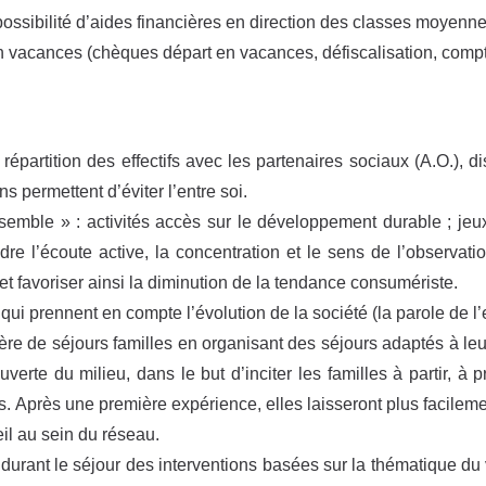
possibilité d’aides financières en direction des classes moyenne
en vacances (chèques départ en vacances, défiscalisation, co
a répartition des effectifs avec les partenaires sociaux (A.O.),
s permettent d’éviter l’entre soi.
semble » : activités accès sur le développement durable ; jeux
e l’écoute active, la concentration et le sens de l’observatio
 favoriser ainsi la diminution de la tendance consumériste.
 qui prennent en compte l’évolution de la société (la parole de l’
re de séjours familles en organisant des séjours adaptés à leurs
verte du milieu, dans le but d’inciter les familles à partir, à p
 Après une première expérience, elles laisseront plus facilement
eil au sein du réseau.
nt durant le séjour des interventions basées sur la thématique du