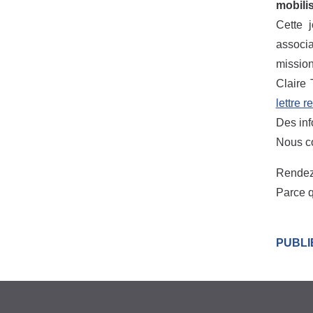
mobili
Cette 
associa
mission
Claire 
lettre 
Des inf
Nous co
Rendez-
Parce q
PUBLI